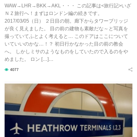
WAW→LHR→BKK→AKL・・・ この記事は<旅行記>いざ
ＮＺ旅行へ！まずはロンドン編の続きです。
2017/03/05（日） ２日目の朝。廊下からタワーブリッジ
が良く見えました。 目の前の建物も素敵だな～と写真を
撮っていてふとよく考えると… このドアはここについて
いていいのかな…！？ 初日行かなかった目の前の教会
へ。 しかしミサのようなものをしていたので入るのをや
めました。 ロン […]…
4077