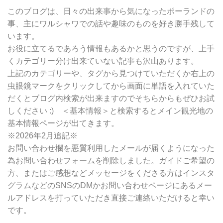
ー
別
このブログは、日々の出来事から気になったポーランドの
検
事、主にワルシャワでの話や趣味のものを好き勝手残して
索
います。
お役に立てるであろう情報もあるかと思うのですが、上手
くカテゴリー分け出来ていない記事も沢山あります。
上記のカテゴリーや、タグから見つけていただくか右上の
虫眼鏡マークをクリックしてから画面に単語を入れていた
だくとブログ内検索が出来ますのでそちらからもぜひお試
しください :) ＜基本情報＞と検索するとメイン観光地の
基本情報ページが出てきます。
※2026年2月追記※
お問い合わせ欄を悪質利用したメールが届くようになった
為お問い合わせフォームを削除しました。ガイドご希望の
方、またはご感想などメッセージをくださる方はインスタ
グラムなどのSNSのDMかお問い合わせページにあるメー
ルアドレスを打っていただき直接ご連絡いただけると幸い
です。