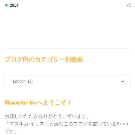
2914
ブログ内のカテゴリー別検索
ブ
ロ
グ
内
Mazourka-Irisへようこそ！
の
カ
テ
お越しいただきありがとうございます。
ゴ
「マズルカ イリス」と読むこのブログを書いているKaori
リ
です。