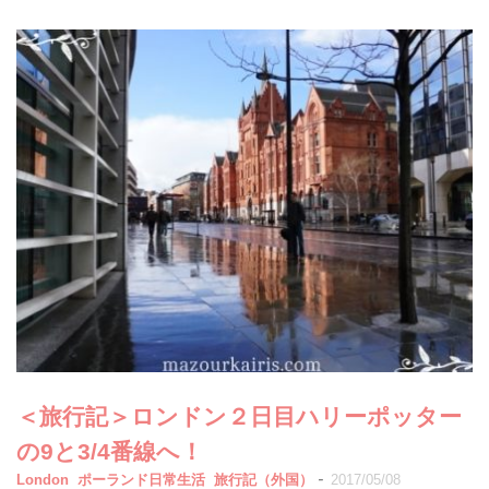
＜旅行記＞ロンドン２日目ハリーポッター
の9と3/4番線へ！
-
London
ポーランド日常生活
旅行記（外国）
2017/05/08