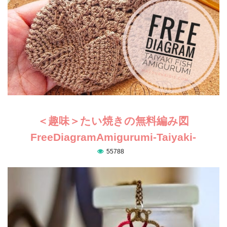
＜趣味＞たい焼きの無料編み図
FreeDiagramAmigurumi-Taiyaki-
55788