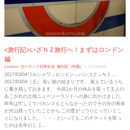
<旅行記>いざＮＺ旅行へ！まずはロンドン
編
-
London
ポーランド日常生活
旅行記（外国）
2017/05/05
2017/03/04ワルシャワ→ロンドン→バンコク→ＮＺ…
2017/03/04（土） 長い旅の始まりです。 覚えているうち
に書き残しておきます。 今回1か月の休みを取って主人の
あこがれの土地ニュージーランドへの旅に出かけました。
昨年は忙しくてバカンスもとらなかったのでその分の有休
が沢山残っていたことから この度がっつりとっていくこ
とになりました。 ・・・といってもこのチケットを取っ
たのは去年の […]…