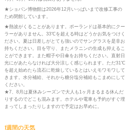
★ショパン博物館は2026年12月いっぱいまで改修工事の
ため閉館しています。
★熱波がくることがあります。ポーランドは基本的にクー
ラーがありません。33℃を超える時はどうかお気をつけく
ださい。夏は日差しがとても強いのでサングラスを是非お
持ちください。目を守り、またメラニンの生成も抑えるこ
とができます。また帽子や日傘をお持ちください。直射日
光にがあたらなければ大分涼しく感じられます。ただ31℃
を超え始めたら流石に乾燥しているとはいえモワモワして
きます。水分補給、それから糖分塩分補給もこまめにして
ください。
★7、8月は夏休みシーズンで大人も1ヶ月まるまる休んだ
りするのでどこも混みます。ホテルや電車も予約がすぐ埋
まってしまったりしますので予定はお早めに。
1週間の天気