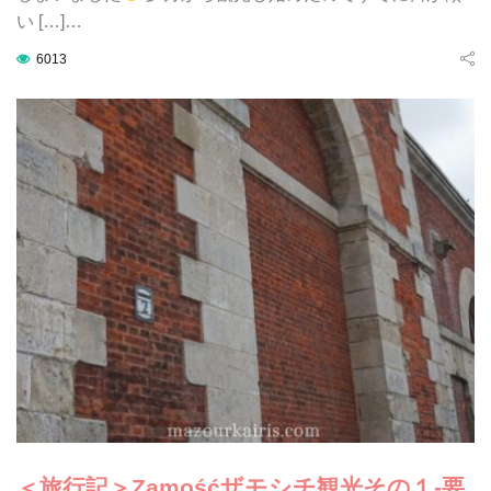
い […]…
6013
＜旅行記＞Zamośćザモシチ観光その１-要