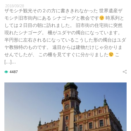
2018/09/28
ザモシチ観光その２の方に書ききれなかった 世界遺産ザ
モシチ旧市街内にある シナゴーグと教会です
時系列と
しては２日目の朝に訪れました。 旧市街の住宅街に突然
現れたシナゴーグ。 柵がユダヤの燭台になっています。
半円形に左右されるになっているこうした形の燭台はユダ
ヤ教独特のものです。 遠目からは建物だけじゃ分かりま
せんでしたが、 この柵を見てすぐに分かりました
こ
[…]…
4487