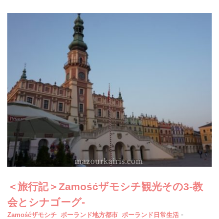
＜旅行記＞Zamośćザモシチ観光その3-教
会とシナゴーグ-
-
Zamośćザモシチ
ポーランド地方都市
ポーランド日常生活