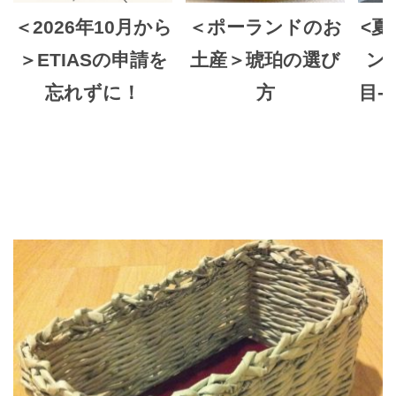
＜2026年10月から
＜ポーランドのお
<夏
＞ETIASの申請を
土産＞琥珀の選び
ン
忘れずに！
方
目-