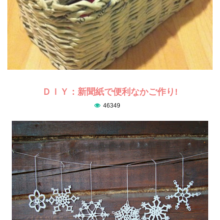
ＤＩＹ：新聞紙で便利なかご作り!
46349