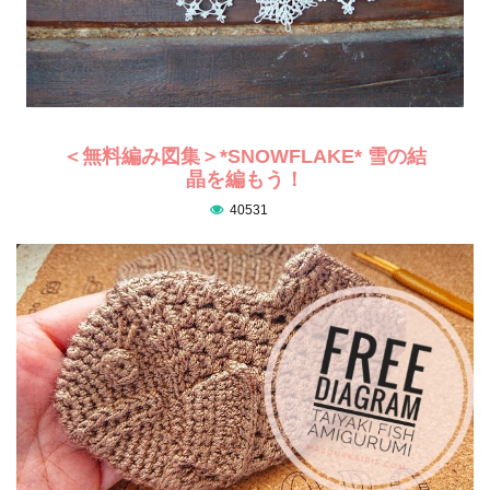
＜無料編み図集＞*SNOWFLAKE* 雪の結
晶を編もう！
40531