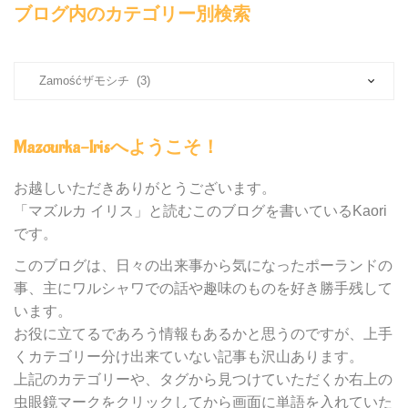
ブログ内のカテゴリー別検索
ブ
ロ
グ
内
Mazourka-Irisへようこそ！
の
カ
テ
お越しいただきありがとうございます。
ゴ
「マズルカ イリス」と読むこのブログを書いているKaori
リ
です。
ー
別
このブログは、日々の出来事から気になったポーランドの
検
事、主にワルシャワでの話や趣味のものを好き勝手残して
索
います。
お役に立てるであろう情報もあるかと思うのですが、上手
くカテゴリー分け出来ていない記事も沢山あります。
上記のカテゴリーや、タグから見つけていただくか右上の
虫眼鏡マークをクリックしてから画面に単語を入れていた