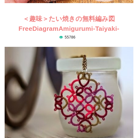
＜趣味＞たい焼きの無料編み図
FreeDiagramAmigurumi-Taiyaki-
55786