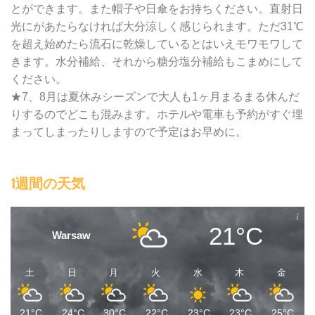
とができます。また帽子や日傘をお持ちください。直射日
光にがあたらなければ大分涼しく感じられます。ただ31℃
を超え始めたら流石に乾燥しているとはいえモワモワして
きます。水分補給、それから糖分塩分補給もこまめにして
ください。
★7、8月は夏休みシーズンで大人も1ヶ月まるまる休んだ
りするのでどこも混みます。ホテルや電車も予約がすぐ埋
まってしまったりしますので予定はお早めに。
1週間の天気
21°C
Warsaw
土
日
月
火
水
木
金
21°C
24°C
30°C
22°C
23°C
23°C
25°C