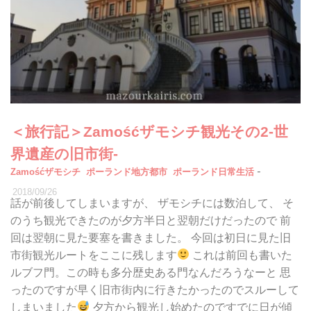
＜旅行記＞Zamośćザモシチ観光その2-世
界遺産の旧市街-
-
Zamośćザモシチ
ポーランド地方都市
ポーランド日常生活
2018/09/26
話が前後してしまいますが、 ザモシチには数泊して、 そ
のうち観光できたのが夕方半日と翌朝だけだったので 前
回は翌朝に見た要塞を書きました。 今回は初日に見た旧
市街観光ルートをここに残します
これは前回も書いた
ルブフ門。この時も多分歴史ある門なんだろうなーと 思
ったのですが早く旧市街内に行きたかったのでスルーして
しまいました
夕方から観光し始めたのですでに日が傾