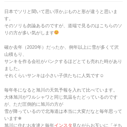
日本でソリと聞いて思い浮かぶものと形が違うと思いま
す。
そのソリも勿論あるのですが、道端で見るのはこちらのソ
リの方が多い気がします
確か去年（2020年）だったか、例年以上に雪が多くて沢
山積もり、
サンキを作る会社がパンクするほどとても売れた時があり
ました。
それくらいサンキは小さい子供たちに人気です☺
毎年冬になると旭川の天気予報を入れて比べています。
大体旭川がワルシャワと同じ気温をたどっているのです
が、ただ圧倒的に旭川の方が
雪が降っているので北海道は本当に大変だなと毎年思って
います❄
旭川に住むお友達と毎年
インスタ
見ながらお互いに「そち