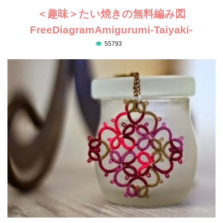
＜趣味＞たい焼きの無料編み図
FreeDiagramAmigurumi-Taiyaki-
55793