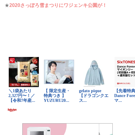
★
2020さっぽろ雪まつりにワジェンキ公園が！