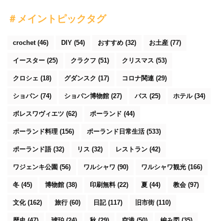
＃メイントピックタグ
crochet
(46)
DIY
(54)
おすすめ
(32)
お土産
(77)
イースター
(25)
クラクフ
(51)
クリスマス
(53)
クロシェ
(18)
グダンスク
(17)
コロナ関連
(29)
ショパン
(74)
ショパン博物館
(27)
バス
(25)
ホテル
(34)
ボレスワヴィエツ
(62)
ポーランド
(44)
ポーランド料理
(156)
ポーランド日常生活
(533)
ポーランド語
(32)
リス
(32)
レストラン
(42)
ワジェンキ公園
(56)
ワルシャワ
(90)
ワルシャワ観光
(166)
冬
(45)
博物館
(38)
印刷無料
(22)
夏
(44)
教会
(97)
文化
(162)
旅行
(60)
日記
(117)
旧市街
(110)
歴史
(47)
琥珀
(24)
秋
(29)
空港
(50)
編み図
(35)