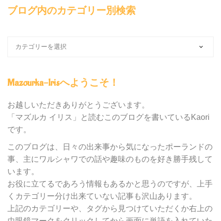
ブログ内のカテゴリー別検索
ブ
ロ
グ
内
Mazourka-Irisへようこそ！
の
カ
テ
お越しいただきありがとうございます。
ゴ
「マズルカ イリス」と読むこのブログを書いているKaori
リ
です。
ー
別
このブログは、日々の出来事から気になったポーランドの
検
事、主にワルシャワでの話や趣味のものを好き勝手残して
索
います。
お役に立てるであろう情報もあるかと思うのですが、上手
くカテゴリー分け出来ていない記事も沢山あります。
上記のカテゴリーや、タグから見つけていただくか右上の
虫眼鏡マークをクリックしてから画面に単語を入れていた