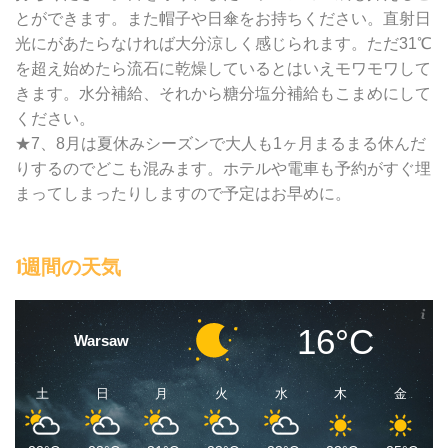
とができます。また帽子や日傘をお持ちください。直射日
光にがあたらなければ大分涼しく感じられます。ただ31℃
を超え始めたら流石に乾燥しているとはいえモワモワして
きます。水分補給、それから糖分塩分補給もこまめにして
ください。
★7、8月は夏休みシーズンで大人も1ヶ月まるまる休んだ
りするのでどこも混みます。ホテルや電車も予約がすぐ埋
まってしまったりしますので予定はお早めに。
1週間の天気
16°C
Warsaw
土
日
月
火
水
木
金