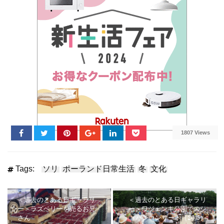
1807 Views
Tags:
ソリ
ポーランド日常生活
冬
文化
＜過去のとある日ギャラリ
＜過去のとある日ギャラリ
ー＞ラズベリーを売るお兄
ー＞ワジェンキ公園でのシ
さん
ョパンコンサート（2015）