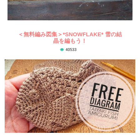
＜無料編み図集＞*SNOWFLAKE* 雪の結
晶を編もう！
40533