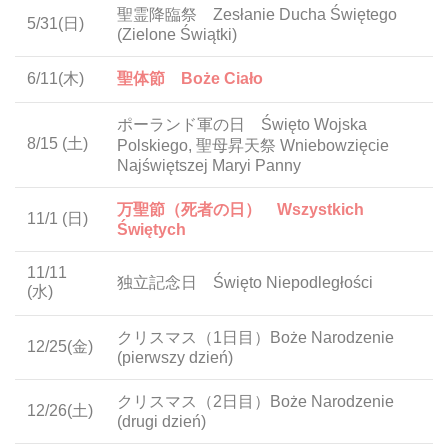
聖霊降臨祭 Zesłanie Ducha Świętego
5/31
(日)
(Zielone Świątki)
6/11
(木)
聖体節 Boże Ciało
ポーランド軍の日 Święto Wojska
8/15
(土)
Polskiego, 聖母昇天祭 Wniebowzięcie
Najświętszej Maryi Panny
万聖節（死者の日） Wszystkich
11/1
(日)
Świętych
11/11
独立記念日 Święto Niepodległości
(水)
クリスマス（1日目）Boże Narodzenie
12/25
(金)
(pierwszy dzień)
クリスマス（2日目）Boże Narodzenie
12/26
(土)
(drugi dzień)