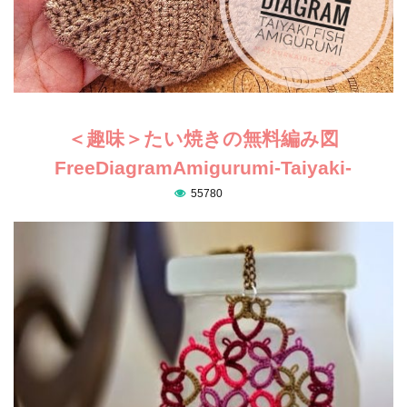
＜趣味＞たい焼きの無料編み図
FreeDiagramAmigurumi-Taiyaki-
55780