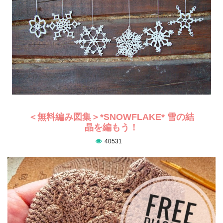
＜無料編み図集＞*SNOWFLAKE* 雪の結
晶を編もう！
40531