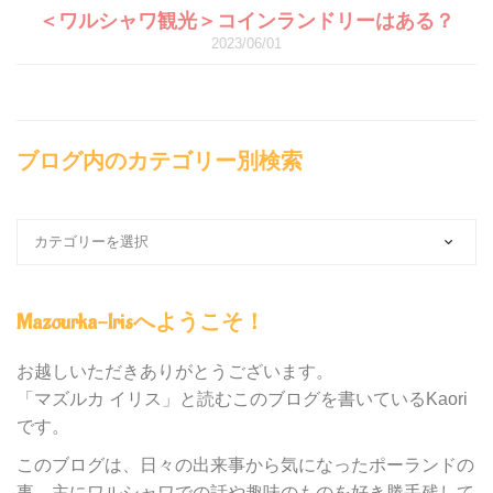
＜ワルシャワ観光＞コインランドリーはある？
2023/06/01
ブログ内のカテゴリー別検索
ブ
ロ
グ
内
Mazourka-Irisへようこそ！
の
カ
テ
お越しいただきありがとうございます。
ゴ
「マズルカ イリス」と読むこのブログを書いているKaori
リ
です。
ー
別
このブログは、日々の出来事から気になったポーランドの
検
事、主にワルシャワでの話や趣味のものを好き勝手残して