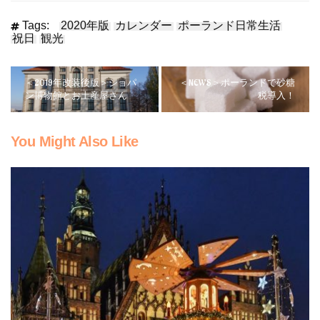
Tags:
2020年版
カレンダー
ポーランド日常生活
祝日
観光
＜2019年改装後版＞ショパ
＜NEWS＞ポーランドで砂糖
ン博物館とお土産屋さん
税導入！
You Might Also Like