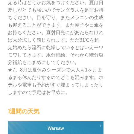
える時はどうかお気をつけください。夏は日
差しがとても強いのでサングラスを是非お持
ちください。目を守り、またメラニンの生成
も抑えることができます。また帽子や日傘を
お持ちください。直射日光にがあたらなけれ
ば大分涼しく感じられます。ただ31℃を超
え始めたら流石に乾燥しているとはいえモワ
モワしてきます。水分補給、それから糖分塩
分補給もこまめにしてください。
★7、8月は夏休みシーズンで大人も1ヶ月ま
るまる休んだりするのでどこも混みます。ホ
テルや電車も予約がすぐ埋まってしまったり
しますので予定はお早めに。
1週間の天気
Warsaw