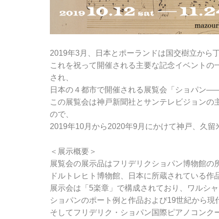
2019年3月、日本とポーランドは国交樹立から
これを祝って開催される主要な記念イベントの一
され、
日本の４都市で開催される展覧会「ショパン――
この展覧会は神戸新聞社とサンテレビジョンの
ので、
2019年10月から2020年9月にかけて神戸、
＜展示概要＞
展覧会の展示品はフリデリクショパン博物館の
ドルトレヒト博物館、日本に所蔵されている作
展示会は「5楽章」で構成されており、ワルシ
ショパンのポート例と作品および19世紀から現
そしてフリデリク・ショパン国際ピアノコンク