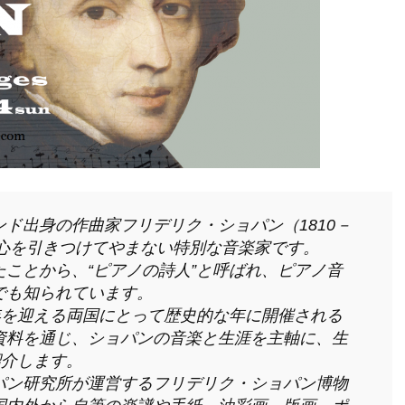
ド出身の作曲家フリデリク・ショパン（1810－
の心を引きつけてやまない特別な音楽家です。
ことから、“ピアノの詩人”と呼ばれ、ピアノ音
でも知られています。
年を迎える両国にとって歴史的な年に開催される
資料を通じ、ショパンの音楽と生涯を主軸に、生
紹介します。
パン研究所が運営するフリデリク・ショパン博物