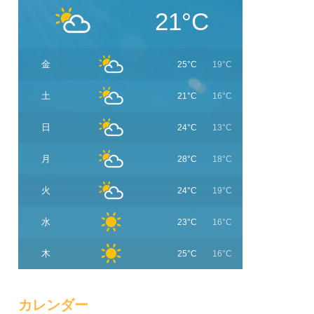
21°C
金
25°C
19°C
土
21°C
16°C
日
24°C
13°C
月
28°C
18°C
火
24°C
19°C
水
23°C
16°C
木
25°C
16°C
カレンダー