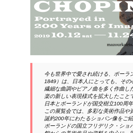
今も世界中で愛され続ける、ポーラン
1849）は、日本人にとっても、そ
繊細な曲調やピアノ曲を多く作曲した
楽の新しい表現様式を拡大したこと
日本とポーランドが国交樹立100周
この展覧会では、多彩な美術作品や
誕約200年にわたるショパン像をご
ポーランドの国立フリデリク・ショ