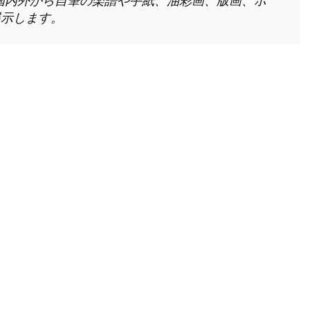
国内外から自筆の楽譜や手紙、油彩画、版画、ポ
展示します。