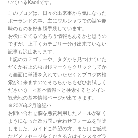
リ
いているKaoriです。
ー
このブログは、日々の出来事から気になった
別
ポーランドの事、主にワルシャワでの話や趣
検
索
味のものを好き勝手残しています。
お役に立てるであろう情報もあるかと思うの
ですが、上手くカテゴリー分け出来ていない
記事も沢山あります。
上記のカテゴリーや、タグから見つけていた
だくか右上の虫眼鏡マークをクリックしてか
ら画面に単語を入れていただくとブログ内検
索が出来ますのでそちらからもぜひお試しく
ださい :) ＜基本情報＞と検索するとメイン
観光地の基本情報ページが出てきます。
※2026年2月追記※
お問い合わせ欄を悪質利用したメールが届く
ようになった為お問い合わせフォームを削除
しました。ガイドご希望の方、またはご感想
などメッセージをくださる方はインスタグラ