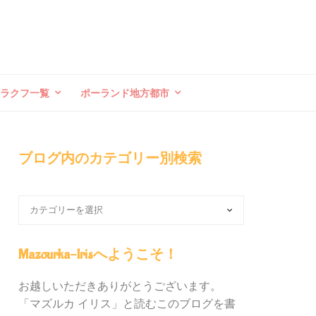
クラクフ一覧
ポーランド地方都市
ブログ内のカテゴリー別検索
ブ
ロ
グ
内
Mazourka-Irisへようこそ！
の
カ
お越しいただきありがとうございます。
テ
「マズルカ イリス」と読むこのブログを書
ゴ