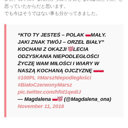
思っていたからだと思います。
でも今はそうではない事も分かってきました。
“KTO TY JESTEŚ – POLAK
MAŁY.
JAKI ZNAK TWÓJ – ORZEŁ BIAŁY”
KOCHANI Z OKAZJI
LECIA
ODZYSKANIA NIEPODLEGŁOŚCI
ŻYCZĘ WAM MIŁOŚCI I WIARY W
NASZĄ KOCHANĄ OJCZYZNĘ
#100PL
#MarszNiepodległości
#BiałoCzerwonyMarsz
pic.twitter.com/hfid1qediJ
— Magdalena
(@Magdalena_ona)
November 11, 2018