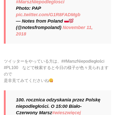
#MarszNiepodleglosci
Photo: PAP
pic.twitter.com/G1R8FADMgb
— Notes from Poland
(@notesfrompoland)
November 11,
2018
ツイッターをやっている方は、##MarszNiepodległości
#PL100 などで検索すると今日の様子が色々見られます
ので
是非見てみてくださいね
100. rocznica odzyskania przez Polskę
niepodległości. O 15:00 Biało-
Czerwony Marsz
#wieszwięcej