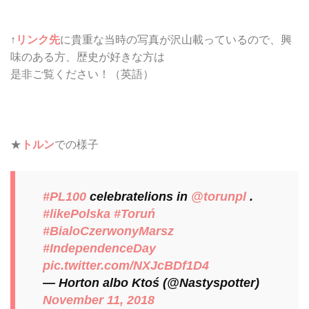
↑
リンク先
に貴重な当時の写真が沢山載っているので、興
味のある方、歴史が好きな方は
是非ご覧ください！（英語）
★
トルン
での様子
#PL100
celebratelions in
@torunpl
.
#likePolska
#Toruń
#BialoCzerwonyMarsz
#IndependenceDay
pic.twitter.com/NXJcBDf1D4
— Horton albo Ktoś (@Nastyspotter)
November 11, 2018