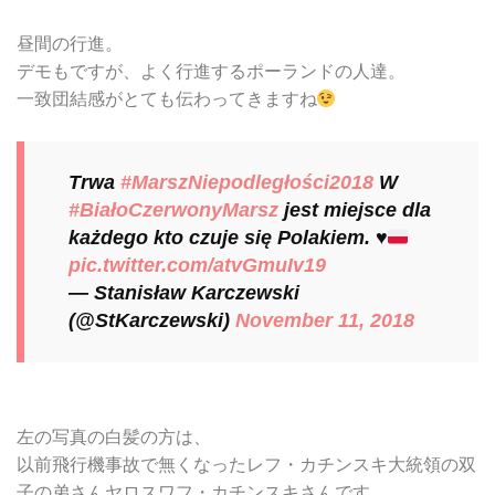
昼間の行進。
デモもですが、よく行進するポーランドの人達。
一致団結感がとても伝わってきますね
Trwa
#MarszNiepodległości2018
W
#BiałoCzerwonyMarsz
jest miejsce dla
każdego kto czuje się Polakiem.
♥️
pic.twitter.com/atvGmuIv19
— Stanisław Karczewski
(@StKarczewski)
November 11, 2018
左の写真の白髪の方は、
以前飛行機事故で無くなったレフ・カチンスキ大統領の双
子の弟さんヤロスワフ・カチンスキさんです。