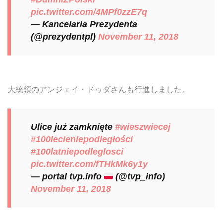
pic.twitter.com/4MPf0zzE7q
— Kancelaria Prezydenta
(@prezydentpl)
November 11, 2018
大統領のアンジェイ・ドゥダさんも行進しました。
Ulice już zamknięte
#wieszwiecej
#100lecieniepodległości
#100latniepodleglosci
pic.twitter.com/fTHkMk6y1y
— portal tvp.info
(@tvp_info)
November 11, 2018