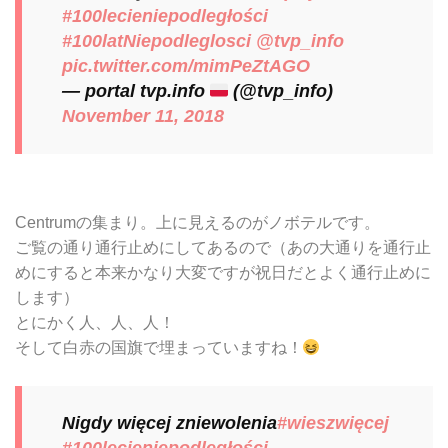
#100lecieniepodległości
#100latNiepodleglosci
@tvp_info
pic.twitter.com/mimPeZtAGO
— portal tvp.info
(@tvp_info)
November 11, 2018
Centrumの集まり。上に見えるのがノボテルです。
ご覧の通り通行止めにしてあるので（あの大通りを通行止
めにすると本来かなり大変ですが祝日だとよく通行止めに
します）
とにかく人、人、人！
そして白赤の国旗で埋まっていますね！
Nigdy więcej zniewolenia
#wieszwięcej