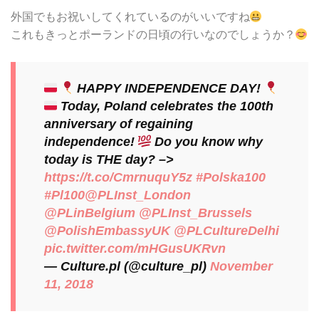
外国でもお祝いしてくれているのがいいですね
これもきっとポーランドの日頃の行いなのでしょうか？
HAPPY INDEPENDENCE DAY!
Today, Poland celebrates the 100th
anniversary of regaining
independence!
Do you know why
today is THE day? –>
https://t.co/CmrnuquY5z
#Polska100
#Pl100
@PLInst_London
@PLinBelgium
@PLInst_Brussels
@PolishEmbassyUK
@PLCultureDelhi
pic.twitter.com/mHGusUKRvn
— Culture.pl (@culture_pl)
November
11, 2018