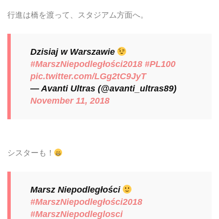
行進は橋を渡って、スタジアム方面へ。
Dzisiaj w Warszawie
#MarszNiepodległości2018
#PL100
pic.twitter.com/LGg2tC9JyT
— Avanti Ultras (@avanti_ultras89)
November 11, 2018
シスターも！
Marsz Niepodległości
#MarszNiepodległości2018
#MarszNiepodleglosci