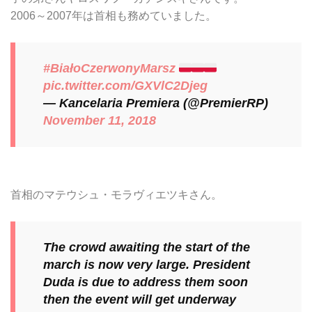
2006～2007年は首相も務めていました。
#BiałoCzerwonyMarsz
pic.twitter.com/GXVlC2Djeg
— Kancelaria Premiera (@PremierRP)
November 11, 2018
首相のマテウシュ・モラヴィエツキさん。
The crowd awaiting the start of the
march is now very large. President
Duda is due to address them soon
then the event will get underway