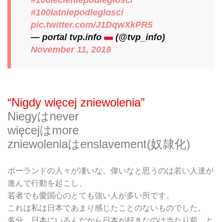
#100lecieniepodległości
#100latniepodleglosci
pic.twitter.com/J1DqwXkPR5
— portal tvp.info
(@tvp_info)
November 11, 2018
“Nigdy więcej zniewolenia”
Niegyはnever
więcejはmore
zniewoleniaはenslavement(奴隷化)
ポーランドの人々が凄いな、偉いなと思うのは若い人達が
進んで行動を起こし、
若者でも愛国心のとても強い人が多い所です。
これは私は日本であまり感じたことのないものでした。
多分、日本にいるんだから日本が好きなのは当たり前、と