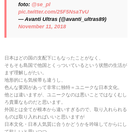
foto:
@se_pl
pic.twitter.com/25F5NsaTvU
— Avanti Ultras (@avanti_ultras89)
November 11, 2018
日本はどの国の支配下にもなったことがなく、
そもそも島国で他国とくっついているという状態の生活が
まず理解しがたい。
地形的にも気候帯も違うし、
色んな要因があって非常に独特＝ユニークな日本文化。
他とは違いますが、ユニークなのは悪いことではなくむし
ろ貴重なものだと思います。
外国とは全てが根本から違いすぎるので、取り入れられる
ものは取り入れればいいと思いますが
日本文化・日本人気質に合うかどうかを吟味してからにし
て欲しいと思いつつ、