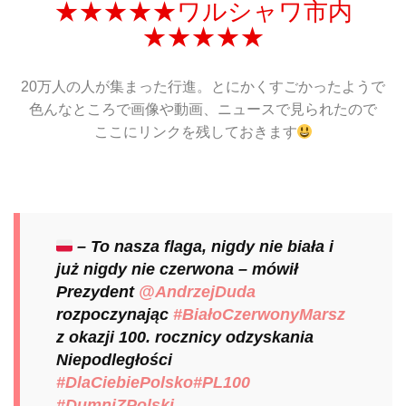
★★★★★ワルシャワ市内
★★★★★
20万人の人が集まった行進。とにかくすごかったようで
色んなところで画像や動画、ニュースで見られたので
ここにリンクを残しておきます
– To nasza flaga, nigdy nie biała i
już nigdy nie czerwona – mówił
Prezydent
@AndrzejDuda
rozpoczynając
#BiałoCzerwonyMarsz
z okazji 100. rocznicy odzyskania
Niepodległości
#DlaCiebiePolsko
#PL100
#DumniZPolski