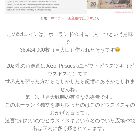
引用：
ポーランド国立銀行公式HP
より
この5złコインは、ポーランドの国民一人一つという意味
で、
38,424,000枚（＝人口）作られたそうです
20zł札の肖像画はJózef Piłsudskiユゼフ・ピウスツキ（ピ
ウスドスキ）です。
世界史を習った方ならもしかしたら記憶にあるかもしれま
せんね。
第一次世界大戦時の有名な先導者です。
このポーランド独立を勝ち取ったのはこのピウスドスキの
おかげと言っても
過言ではないのでピウスドスキという名のついた広場や地
名は国内に多く残されています。