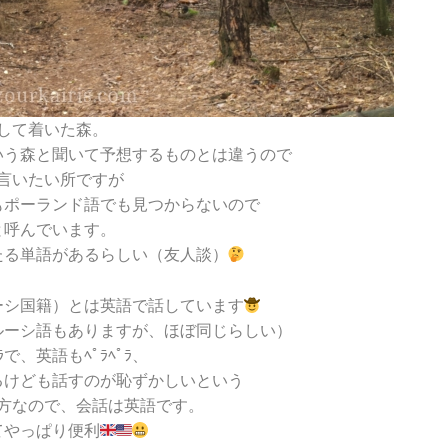
して着いた森。
いう森と聞いて予想するものとは違うので
言いたい所ですが
もポーランド語でも見つからないので
と呼んでいます。
たる単語があるらしい（友人談）
ーシ国籍）とは英語で話しています
ルーシ語もありますが、ほぼ同じらしい）
ﾟﾗで、英語もﾍﾟﾗﾍﾟﾗ、
るけども話すのが恥ずかしいという
方なので、会話は英語です。
てやっぱり便利