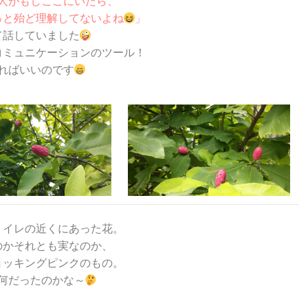
人がもしここにいたら、
っと殆ど理解してないよね
」
て話していました
コミュニケーションのツール！
ればいいのです
トイレの近くにあった花。
のかそれとも実なのか、
ョッキングピンクのもの。
何だったのかな～