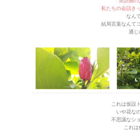
「英語圏の
私たちの会話き
なん
結局言葉なんて
通じ
これは仮設
いや花な
不思議なシ
これは