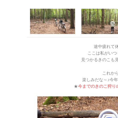
途中疲れて
ここは私がいつ
見つかるきのこも
これか
楽しみだな～♪今
★
今までのきのこ狩り