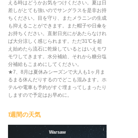
える時はどうかお気をつけください。夏は日
差しがとても強いのでサングラスを是非お持
ちください。目を守り、またメラニンの生成
も抑えることができます。また帽子や日傘を
お持ちください。直射日光にがあたらなけれ
ば大分涼しく感じられます。ただ31℃を超
え始めたら流石に乾燥しているとはいえモワ
モワしてきます。水分補給、それから糖分塩
分補給もこまめにしてください。
★7、8月は夏休みシーズンで大人も1ヶ月ま
るまる休んだりするのでどこも混みます。ホ
テルや電車も予約がすぐ埋まってしまったり
しますので予定はお早めに。
1週間の天気
Warsaw