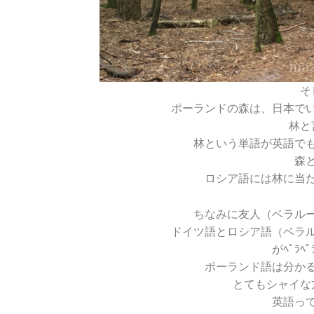
そ
ポーランドの森は、日本で
林と
林という単語が英語で
森
ロシア語には林に当
ちなみに友人（ベラル
ドイツ語とロシア語（ベラ
がﾍﾟﾗﾍ
ポーランド語は分か
とてもシャイな
英語っ