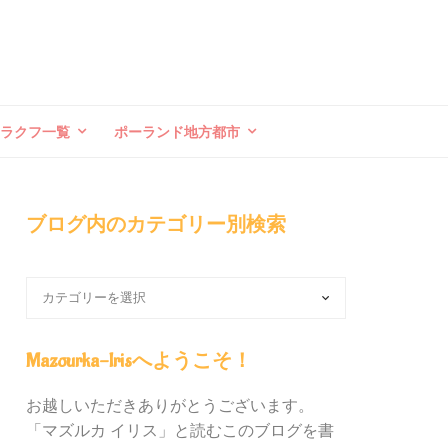
クラクフ一覧
ポーランド地方都市
ブログ内のカテゴリー別検索
ブ
ロ
グ
内
Mazourka-Irisへようこそ！
の
カ
お越しいただきありがとうございます。
テ
「マズルカ イリス」と読むこのブログを書
ゴ