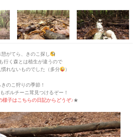
休憩がてら、きのこ探し
も行く森とは植生が違うので
見慣れないものでした（多分
）
らきのこ狩りの季節！
年もポルチーニ茸見つけるぞー！
の様子はこちらの日記からどうぞ♪
★