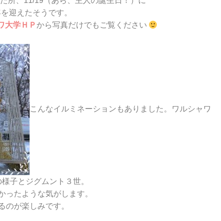
所、11/19（あら、主人の誕生日！）に
周年を迎えたそうです。
ワ大学ＨＰ
から写真だけでもご覧ください
こんなイルミネーションもありました。ワルシャワ
の様子とジグムント３世。
かったような気がします。
るのが楽しみです。