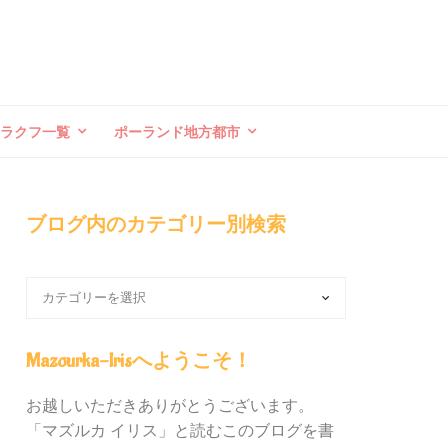
クラクフ一覧
ポーランド地方都市
ブログ内のカテゴリー別検索
ブ
ロ
グ
内
Mazourka-Irisへようこそ！
の
カ
お越しいただきありがとうございます。
テ
「マズルカ イリス」と読むこのブログを書
ゴ