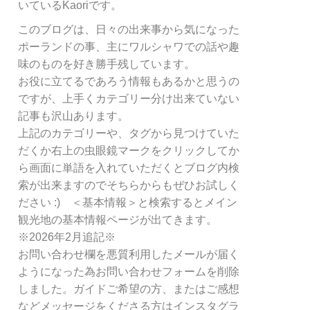
リ
いているKaoriです。
ー
このブログは、日々の出来事から気になった
別
ポーランドの事、主にワルシャワでの話や趣
検
索
味のものを好き勝手残しています。
お役に立てるであろう情報もあるかと思うの
ですが、上手くカテゴリー分け出来ていない
記事も沢山あります。
上記のカテゴリーや、タグから見つけていた
だくか右上の虫眼鏡マークをクリックしてか
ら画面に単語を入れていただくとブログ内検
索が出来ますのでそちらからもぜひお試しく
ださい :) ＜基本情報＞と検索するとメイン
観光地の基本情報ページが出てきます。
※2026年2月追記※
お問い合わせ欄を悪質利用したメールが届く
ようになった為お問い合わせフォームを削除
しました。ガイドご希望の方、またはご感想
などメッセージをくださる方はインスタグラ