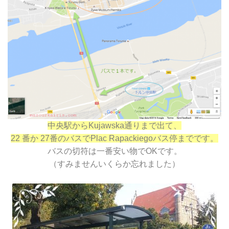
中央駅からKujawska通りまで出て、
22 番か 27番のバスでPlac Rapackiegoバス停までです。
バスの切符は一番安い物でOKです。
（すみませんいくらか忘れました）