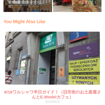
史博物館（ヴロツワフ王
ドしました！
宮）
You Might Also Like
6/16ワルシャワ半日ガイド！（旧市街のお土産屋さ
んとE.Wedelカフェ）
2015/06/23