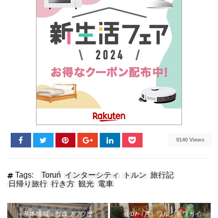
9140 Views
Tags:
Toruń
インターシティ
トルン
旅行記
日帰り旅行
行き方
観光
電車
＜基本情報＞ヴロツワフ歴
11/07（月）ワルシャワガイ