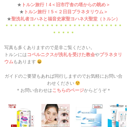
★
トルン旅行！4＜旧市庁舎の塔からの眺め＞
★
トルン旅行！5＜２日目プラネタリウム＞
★
聖洗礼者ヨハネと福音史家聖ヨハネ大聖堂（トルン）
＊＊＊＊＊＊＊＊＊＊＊＊＊＊＊＊＊＊＊＊＊＊＊＊＊＊
＊＊＊＊＊
写真も多くありますので是非ご覧ください。
トルンには
コペルニクスが洗礼を受けた教会
や
プラネタリ
ウム
もあります
ガイドのご要望もあれば同行しますのでお気軽にお問い合
わせください
＊お問い合わせは
こちらのページ
からどうぞ＊