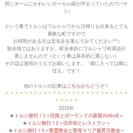
同じホームにかわいいローカル線が停まっていたのでパチ
リ♪
という事でトルンはワルシャワから日帰りも出来るとても
素敵な町ですので
お時間がある方は是非足を運んでみてください^^♪
観光地ではありますが、町全体的にワルシャワ程英語が
通じませんので（という事は基本的に通じない）
その辺は覚悟のうえでお願いします。「郷に入っては郷に
従え」です！
他のトルンの記事は
こちらから
どうぞ！
＊＊＊＊＊＊＊＊＊＊＊＊＊＊＊＊＊＊＊＊＊＊＊＊＊＊
＊＊＊＊＊
2015年
★
トルン旅行！1＜往路とポーランドの家庭AirBnB＞
★
トルン旅行！2＜旧市街とレストラン＞
★
トルン旅行！3＜聖霊教会と聖母マリア被昇天教会＞