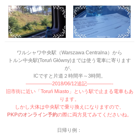
ワルシャワ中央駅（Warszawa Centralna）から
トルン中央駅(Toru
ń
Główny)までは使う電車に寄ります
が、
ICですと片道２時間半～3時間。
—————-2018/06/12追記—————-
旧市街に近い「Toruń Miasto」という駅で止まる電車もあ
ります。
しかし大体は中央駅で乗り換えになりますので、
PKPのオンライン予約
の際に両方見てみてくださいね。
日帰り例：