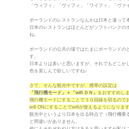
「ウィフィ」「ヴィフィ」「ワイフィ」「ヴァ
ポーランドのレストランなんかは日本と違って
日本のレストランはほとんどがソフトバンクの
ね。
ポーランドの公共の場ではたまにポーランドのど
す。
日本よりは多いと思いますが、それでもどこか
色を楽しんで欲しいですね♪
さて、そんな観光中ですが、携帯の設定は
「飛行機モード」＋「wifi ＯＮ」
をおすすめし
飛行機モードにすることで３Ｇ回線を切るので
wifi ONにすることでwifiが使えるように
観光中というより日本を出る時点で（飛行機乗
と間違いがありません。
他にもそれぞれやり方はあると思いますが私は