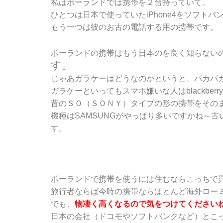
私はポーランドでは携帯を２台持っていて、
ひとつは日本で使っていたiPhone4をソフト
もう一つは彼のお古の電話する用の携帯です。
ポーランドの携帯はもう日本のを良く知らない
す。
じゃあガラケーはどうなのかというと、パカパ
ガラケーといってもスマホ嫌いな人はblackber
昔のＳＯ（ＳＯＮＹ）タイプの形の携帯をその
機種はSAMSUNGがやっぱり多いですかね～
す。
ポーランドで携帯を使うには住むならこっちで
旅行者ならば今時の携帯ならほとんど海外ロー
でも、
物凄く高くなるので気をつけてください
日本の会社（ドコモやソフトバンクなど）とこっちの会社