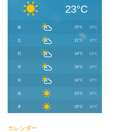
23°C
金
25°C
19°C
土
21°C
16°C
日
24°C
13°C
月
28°C
18°C
火
24°C
19°C
水
23°C
16°C
木
25°C
16°C
カレンダー