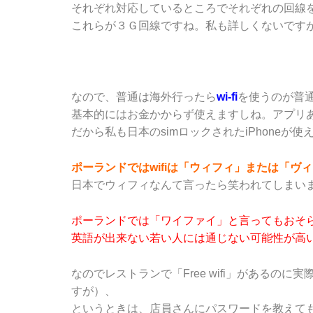
それぞれ対応しているところでそれぞれの回線
これらが３Ｇ回線ですね。私も詳しくないです
なので、普通は海外行ったら
wi-fi
を使うのが普
基本的にはお金かからず使えますしね。アプリ
だから私も日本のsimロックされたiPhone
ポーランドではwifiは「ウィフィ」または「ヴ
日本でウィフィなんて言ったら笑われてしまい
ポーランドでは「ワイファイ」と言ってもおそ
英語が出来ない若い人には通じない可能性が高
なのでレストランで「Free wifi」がある
すが）、
というときは、店員さんにパスワードを教えて