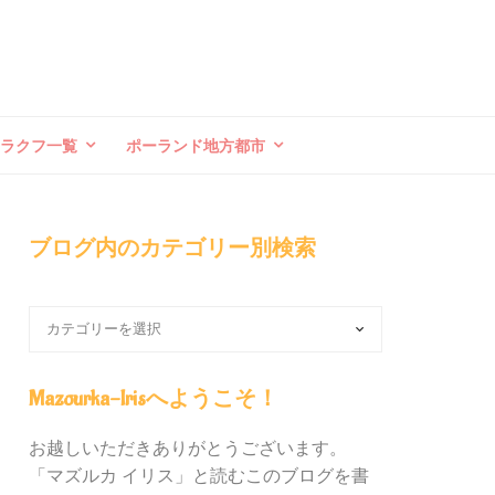
クラクフ一覧
ポーランド地方都市
ブログ内のカテゴリー別検索
ブ
ロ
グ
内
Mazourka-Irisへようこそ！
の
カ
お越しいただきありがとうございます。
テ
「マズルカ イリス」と読むこのブログを書
ゴ