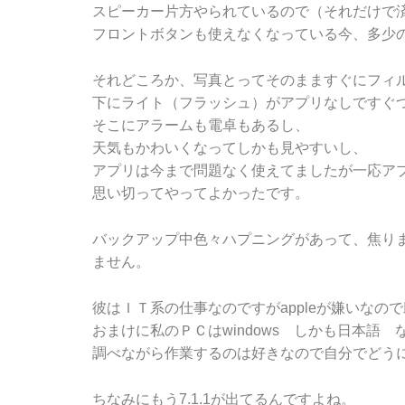
スピーカー片方やられているので（それだけで
フロントボタンも使えなくなっている今、多少
それどころか、写真とってそのまますぐにフィ
下にライト（フラッシュ）がアプリなしですぐ
そこにアラームも電卓もあるし、
天気もかわいくなってしかも見やすいし、
アプリは今まで問題なく使えてましたが一応ア
思い切ってやってよかったです。
バックアップ中色々ハプニングがあって、焦り
ません。
彼はＩＴ系の仕事なのですがappleが嫌いな
おまけに私のＰＣはwindows しかも日本語
調べながら作業するのは好きなので自分でどう
ちなみにもう7.1.1が出てるんですよね。