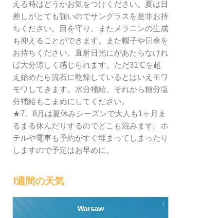
える時はどうかお気をつけください。夏は日
差しがとても強いのでサングラスを是非お持
ちください。目を守り、またメラニンの生成
も抑えることができます。また帽子や日傘を
お持ちください。直射日光にがあたらなけれ
ば大分涼しく感じられます。ただ31℃を超
え始めたら流石に乾燥しているとはいえモワ
モワしてきます。水分補給、それから糖分塩
分補給もこまめにしてください。
★7、8月は夏休みシーズンで大人も1ヶ月ま
るまる休んだりするのでどこも混みます。ホ
テルや電車も予約がすぐ埋まってしまったり
しますので予定はお早めに。
1週間の天気
Warsaw