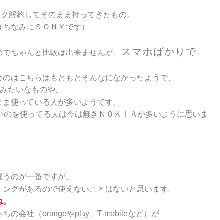
バンク解約してそのまま持ってきたもの。
（ちなみにＳＯＮＹです）
スマホばかりで
のでちゃんと比較は出来ませんが、
カのはこちらはもともとそんなになかったようで、
ryみたいなものや、
まま使っている人が多いようです。
古いのを使ってる人は今は無きＮＯＫＩＡが多いように思いま
買うのが一番ですが、
ミングがあるので使えないことはないと思います。
ね。
（orangeやplay、T-mobileなど）が