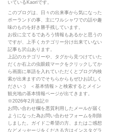
リ
いているKaoriです。
ー
このブログは、日々の出来事から気になった
別
ポーランドの事、主にワルシャワでの話や趣
検
索
味のものを好き勝手残しています。
お役に立てるであろう情報もあるかと思うの
ですが、上手くカテゴリー分け出来ていない
記事も沢山あります。
上記のカテゴリーや、タグから見つけていた
だくか右上の虫眼鏡マークをクリックしてか
ら画面に単語を入れていただくとブログ内検
索が出来ますのでそちらからもぜひお試しく
ださい :) ＜基本情報＞と検索するとメイン
観光地の基本情報ページが出てきます。
※2026年2月追記※
お問い合わせ欄を悪質利用したメールが届く
ようになった為お問い合わせフォームを削除
しました。ガイドご希望の方、またはご感想
などメッセージをくださる方はインスタグラ