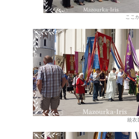
ここ
統衣