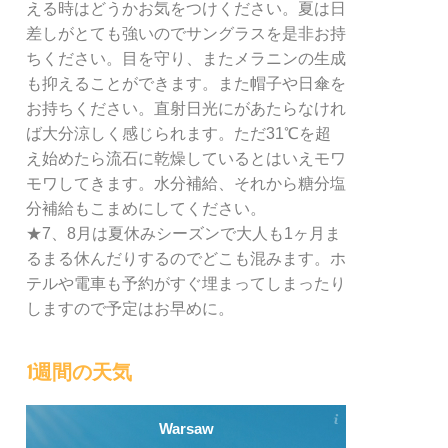
える時はどうかお気をつけください。夏は日
差しがとても強いのでサングラスを是非お持
ちください。目を守り、またメラニンの生成
も抑えることができます。また帽子や日傘を
お持ちください。直射日光にがあたらなけれ
ば大分涼しく感じられます。ただ31℃を超
え始めたら流石に乾燥しているとはいえモワ
モワしてきます。水分補給、それから糖分塩
分補給もこまめにしてください。
★7、8月は夏休みシーズンで大人も1ヶ月ま
るまる休んだりするのでどこも混みます。ホ
テルや電車も予約がすぐ埋まってしまったり
しますので予定はお早めに。
1週間の天気
Warsaw