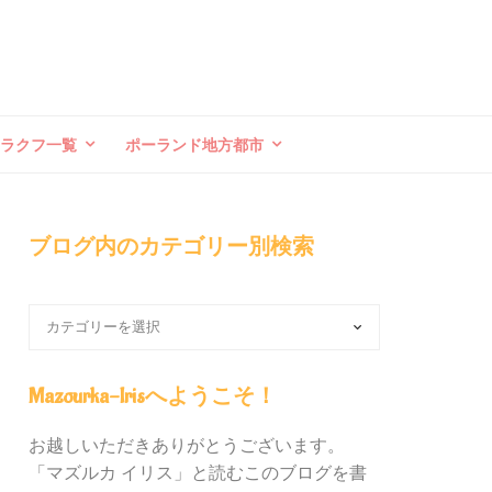
クラクフ一覧
ポーランド地方都市
ブログ内のカテゴリー別検索
ブ
ロ
グ
内
Mazourka-Irisへようこそ！
の
カ
お越しいただきありがとうございます。
テ
「マズルカ イリス」と読むこのブログを書
ゴ