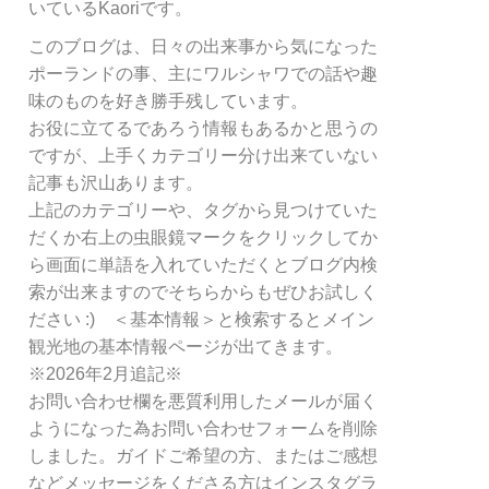
リ
いているKaoriです。
ー
このブログは、日々の出来事から気になった
別
ポーランドの事、主にワルシャワでの話や趣
検
索
味のものを好き勝手残しています。
お役に立てるであろう情報もあるかと思うの
ですが、上手くカテゴリー分け出来ていない
記事も沢山あります。
上記のカテゴリーや、タグから見つけていた
だくか右上の虫眼鏡マークをクリックしてか
ら画面に単語を入れていただくとブログ内検
索が出来ますのでそちらからもぜひお試しく
ださい :) ＜基本情報＞と検索するとメイン
観光地の基本情報ページが出てきます。
※2026年2月追記※
お問い合わせ欄を悪質利用したメールが届く
ようになった為お問い合わせフォームを削除
しました。ガイドご希望の方、またはご感想
などメッセージをくださる方はインスタグラ